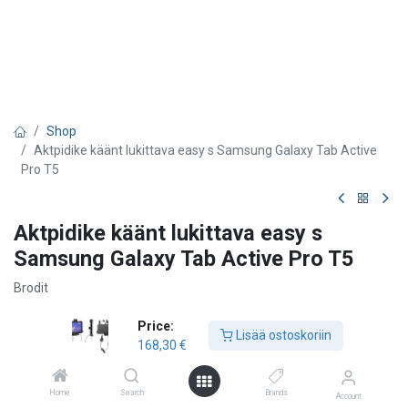
Shop
Aktpidike käänt lukittava easy s Samsung Galaxy Tab Active
Pro T5
Aktpidike käänt lukittava easy s
Samsung Galaxy Tab Active Pro T5
Brodit
168,30
€
Price:
Lisää ostoskoriin
168,30
€
Lisää ostoskoriin
Home
Search
Brands
Account