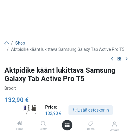
Shop
Aktpidike käänt lukittava Samsung Galaxy Tab Active Pro T5
Aktpidike käänt lukittava Samsung
Galaxy Tab Active Pro T5
Brodit
132,90
€
Price:
Lisää ostoskoriin
132,90
€
Lisää ostoskoriin
Home
Search
Brands
Account
Lisää toivelistalle