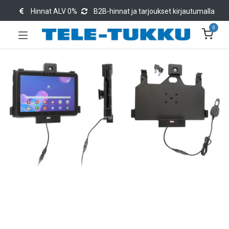
Hinnat ALV 0%
B2B-hinnat ja tarjoukset kirjautumalla
0