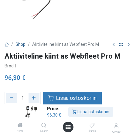
Shop
Aktiiviteline kiint as Webfleet Pro M
Aktiiviteline kiint as Webfleet Pro M
Brodit
96,30
€
Lisää ostoskoriin
Price:
Lisää toivelistalle
Lisää ostoskoriin
96,30
€
Tarkista saatavuus
Home
Search
Brands
Account