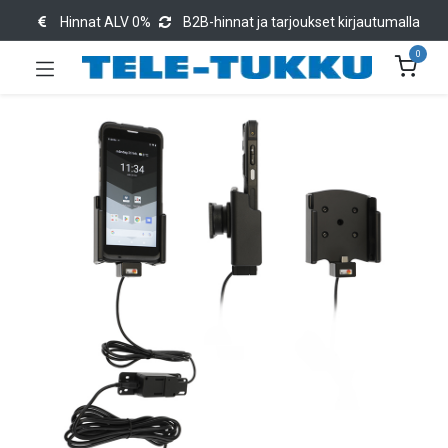
Hinnat ALV 0%
B2B-hinnat ja tarjoukset kirjautumalla
0