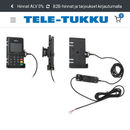
Hinnat ALV 0%
B2B-hinnat ja tarjoukset kirjautumalla
0