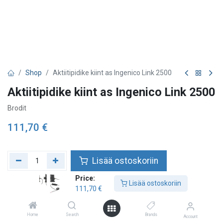
Shop
Aktiitipidike kiint as Ingenico Link 2500
Aktiitipidike kiint as Ingenico Link 2500
Brodit
111,70
€
Lisää ostoskoriin
Price:
Lisää toivelistalle
Lisää ostoskoriin
111,70
€
Tarkista saatavuus
Home
Search
Brands
Account