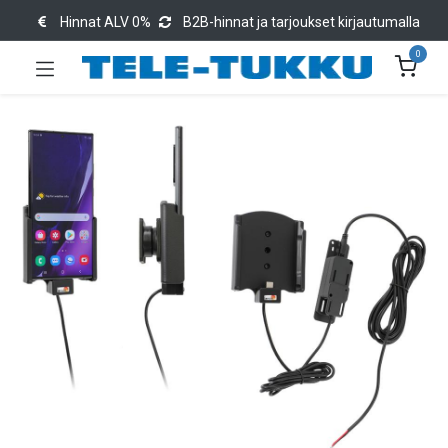
Hinnat ALV 0%
B2B-hinnat ja tarjoukset kirjautumalla
0