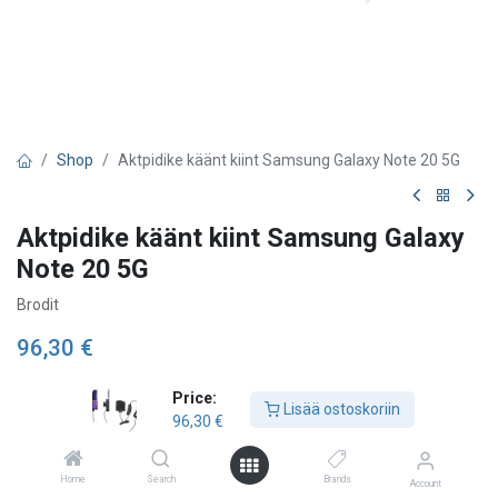
Shop
Aktpidike käänt kiint Samsung Galaxy Note 20 5G
Aktpidike käänt kiint Samsung Galaxy
Note 20 5G
Brodit
96,30
€
Price:
Lisää ostoskoriin
Lisää ostoskoriin
96,30
€
Lisää toivelistalle
Home
Search
Brands
Account