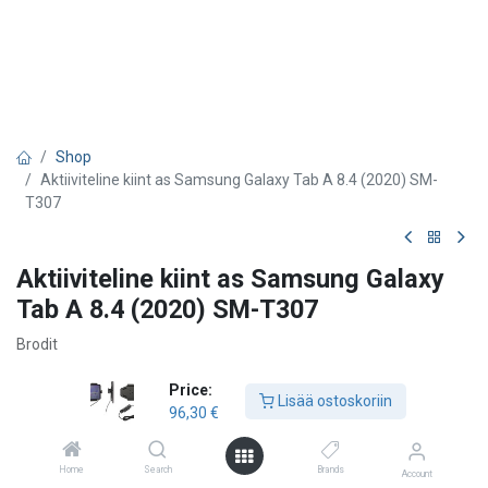
Shop
Aktiiviteline kiint as Samsung Galaxy Tab A 8.4 (2020) SM-
T307
Aktiiviteline kiint as Samsung Galaxy
Tab A 8.4 (2020) SM-T307
Brodit
96,30
€
Price:
Lisää ostoskoriin
96,30
€
Lisää ostoskoriin
Home
Search
Brands
Account