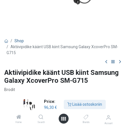
Shop
Aktiivipidike käänt USB kiint Samsung Galaxy XcoverPro SM-
G715
Aktiivipidike käänt USB kiint Samsung
Galaxy XcoverPro SM-G715
Brodit
96,30
€
Price:
Lisää ostoskoriin
96,30
€
Lisää ostoskoriin
Home
Search
Brands
Account