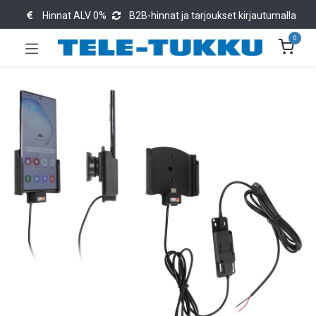
Hinnat ALV 0%
B2B-hinnat ja tarjoukset kirjautumalla
0