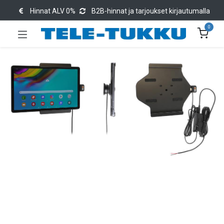
Hinnat ALV 0%
B2B-hinnat ja tarjoukset kirjautumalla
0