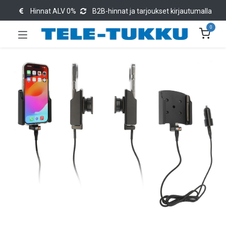
Hinnat ALV 0%
B2B-hinnat ja tarjoukset kirjautumalla
0