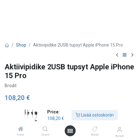
Shop
Aktiivipidike 2USB tupsyt Apple iPhone 15 Pro
Aktiivipidike 2USB tupsyt Apple iPhone
15 Pro
Brodit
108,20
€
Price:
Lisää ostoskoriin
Lisää ostoskoriin
108,20
€
Lisää toivelistalle
Home
Search
Brands
Account