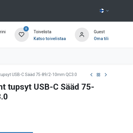
0
ini
Toivelista
Guest
Katso toivelistaa
Oma tili
Ota yhteyttä
nt tupsyt USB-C Sääd 75-89/2-10mm QC3.0
änt tupsyt USB-C Sääd 75-
.0