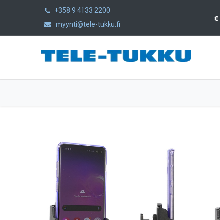
+358 9 4133 2200
myynti@tele-tukku.fi
Etusivu
Tuotteet
Kategoriat