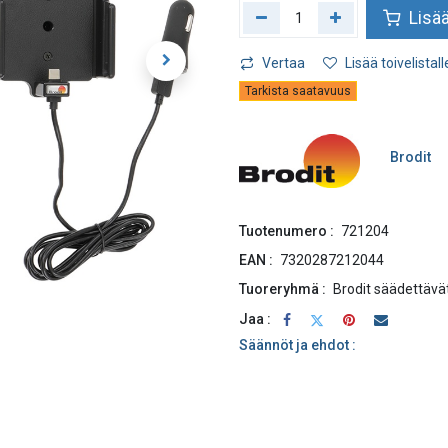
Lisää
Vertaa
Lisää toivelistall
Tarkista saatavuus
Brodit
Tuotenumero :
721204
EAN :
7320287212044
Tuoreryhmä :
Brodit säädettävät
Jaa :
Säännöt ja ehdot :