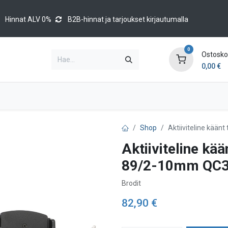
Hinnat ALV 0%
B2B-hinnat ja tarjoukset kirjautumalla
0
Ostoskor
0,00
€
Brands
Luettelot
Blog
Tapahtumat
Shop
Aktiiviteline kää
Aktiiviteline kä
89/2-10mm QC3
Brodit
82,90
€