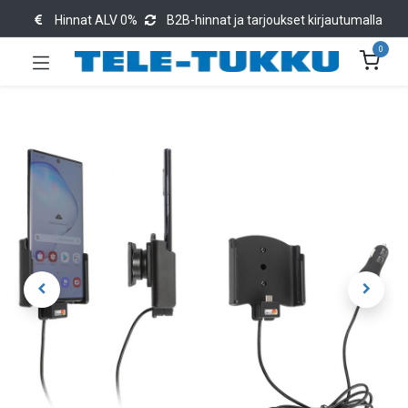
Hinnat ALV 0%
B2B-hinnat ja tarjoukset kirjautumalla
0