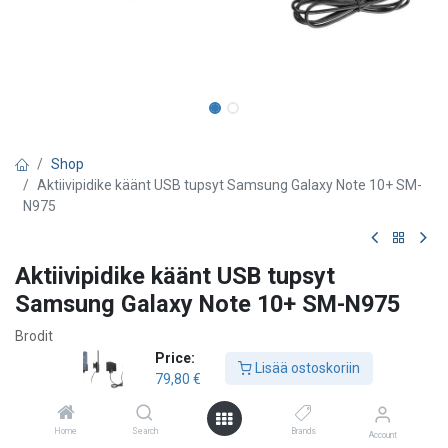
Shop
Aktiivipidike käänt USB tupsyt Samsung Galaxy Note 10+ SM-
N975
Aktiivipidike käänt USB tupsyt
Samsung Galaxy Note 10+ SM-N975
Brodit
Price:
Lisää ostoskoriin
79,80
€
79,80
€
Home
Search
Brands
Account
Lisää ostoskoriin