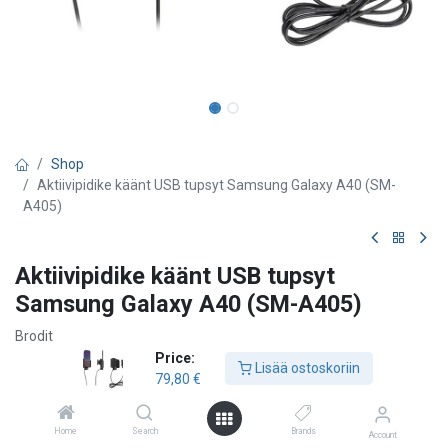
Shop
Aktiivipidike käänt USB tupsyt Samsung Galaxy A40 (SM-
A405)
Aktiivipidike käänt USB tupsyt
Samsung Galaxy A40 (SM-A405)
Brodit
Price:
Lisää ostoskoriin
79,80
€
79,80
€
Home
Search
Brands
Account
Lisää ostoskoriin