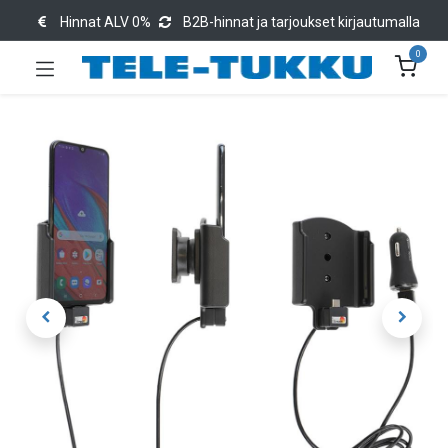
Hinnat ALV 0%
B2B-hinnat ja tarjoukset kirjautumalla
0