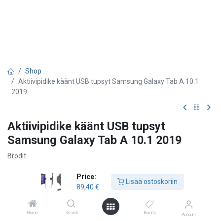
Shop
Aktiivipidike käänt USB tupsyt Samsung Galaxy Tab A 10.1
2019
Aktiivipidike käänt USB tupsyt
Samsung Galaxy Tab A 10.1 2019
Brodit
89,40
€
Price:
Lisää ostoskoriin
89,40
€
Lisää ostoskoriin
Home
Search
Brands
Account