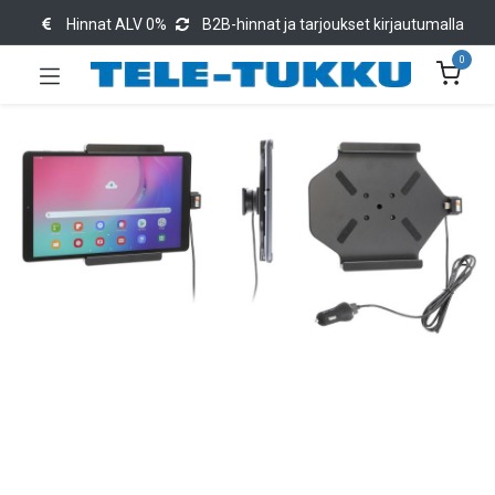
Hinnat ALV 0%
B2B-hinnat ja tarjoukset kirjautumalla
0