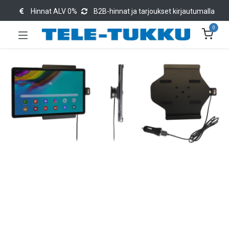
Hinnat ALV 0%
B2B-hinnat ja tarjoukset kirjautumalla
0