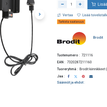
Lisää
Vertaa
Lisää toivelistall
Tarkista saatavuus
Brodit
Tuotenumero :
721116
EAN :
7320287211160
Tuoreryhmä :
Brodit kiinnikkeet
Jaa :
Säännöt ja ehdot :