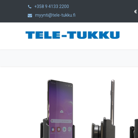
+358 9 4133 2200
myynti@tele-tukku.fi
Etusivu
Tuotteet
Kategoriat