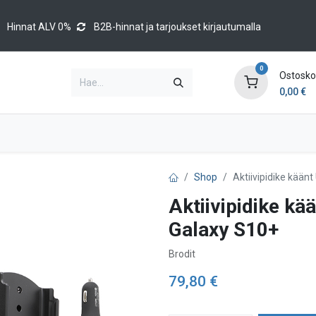
Hinnat ALV 0%
B2B-hinnat ja tarjoukset kirjautumalla
0
Ostoskor
0,00
€
Brands
Luettelot
Blog
Tapahtumat
Shop
Aktiivipidike kää
Aktiivipidike k
Galaxy S10+
Brodit
79,80
€