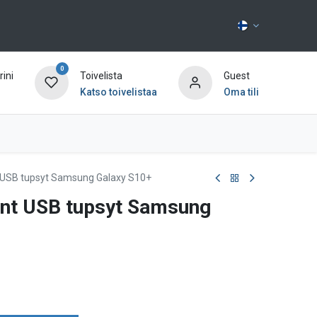
0
ini
Toivelista
Guest
Katso toivelistaa
Oma tili
Ota yhteyttä
nt USB tupsyt Samsung Galaxy S10+
äänt USB tupsyt Samsung