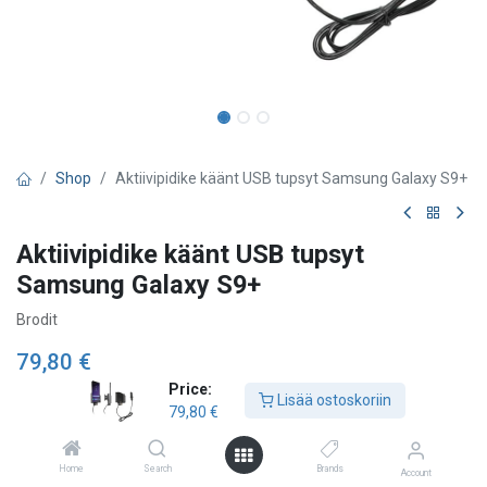
Shop
Aktiivipidike käänt USB tupsyt Samsung Galaxy S9+
Aktiivipidike käänt USB tupsyt
Samsung Galaxy S9+
Brodit
79,80
€
Price:
Lisää ostoskoriin
79,80
€
Lisää ostoskoriin
Home
Search
Brands
Account
Lisää toivelistalle