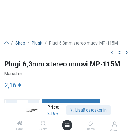
Shop
Plugit
Plugi 6,3mm stereo muovi MP-115M
Plugi 6,3mm stereo muovi MP-115M
Marushin
2,16
€
Lisää ostoskoriin
Price:
Lisää ostoskoriin
2,16
€
Lisää toivelistalle
Home
Search
Brands
Account