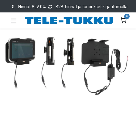
Hinnat ALV 0%
B2B-hinnat ja tarjoukset kirjautumalla
0