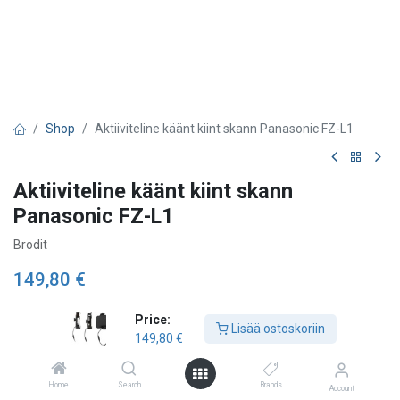
Shop
Aktiiviteline käänt kiint skann Panasonic FZ-L1
Aktiiviteline käänt kiint skann
Panasonic FZ-L1
Brodit
149,80
€
Price:
Lisää ostoskoriin
Lisää ostoskoriin
149,80
€
Lisää toivelistalle
Home
Search
Brands
Account