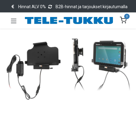
Hinnat ALV 0%
B2B-hinnat ja tarjoukset kirjautumalla
0