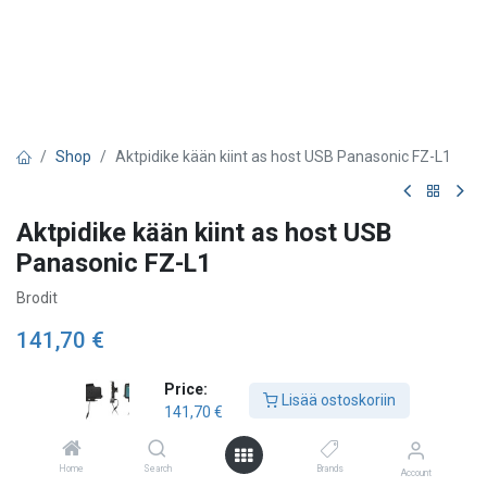
Shop
Aktpidike kään kiint as host USB Panasonic FZ-L1
Aktpidike kään kiint as host USB
Panasonic FZ-L1
Brodit
141,70
€
Price:
Lisää ostoskoriin
Lisää ostoskoriin
141,70
€
Lisää toivelistalle
Home
Search
Brands
Account