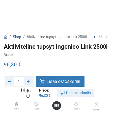
Shop
Aktiiviteline tupsyt Ingenico Link 2500i
Aktiiviteline tupsyt Ingenico Link 2500i
Brodit
96,30
€
Lisää ostoskoriin
Price:
Lisää toivelistalle
Lisää ostoskoriin
96,30
€
Tarkista saatavuus
Home
Search
Brands
Account