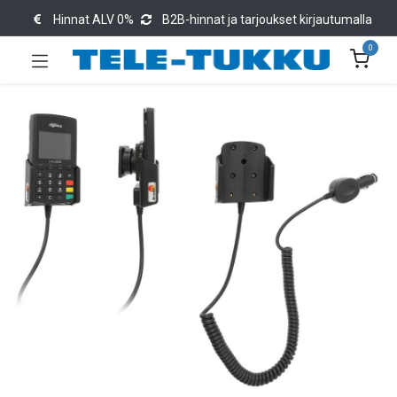
Hinnat ALV 0%
B2B-hinnat ja tarjoukset kirjautumalla
0