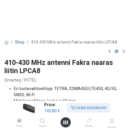
Shop
410-430 MHz antenni Fakra naaras liitin LPCA8
410-430 MHz antenni Fakra naaras
liitin LPCA8
Smarteq / PCTEL
Eri tuotevaihtoehtoja: TETRA, CDMA450/LTE450, 4G/5G,
GNSS, Wi-Fi
Matala profiilinen, korkeus 50 mm
Price:
Ei vaadi maatasoa
Lisää ostoskoriin
140,80
€
Kestävä rakenne
IP67-luokitus
Kaapeli hyväksytty ECE-R118-standardin mukaisesti
Home
Search
Brands
Account