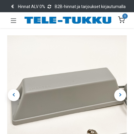
Hinnat ALV 0%
B2B-hinnat ja tarjoukset kirjautumalla
0