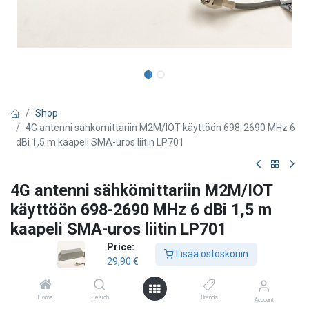
Shop
4G antenni sähkömittariin M2M/IOT käyttöön 698-2690 MHz 6
dBi 1,5 m kaapeli SMA-uros liitin LP701
4G antenni sähkömittariin M2M/IOT
käyttöön 698-2690 MHz 6 dBi 1,5 m
kaapeli SMA-uros liitin LP701
Price:
Smarteq / PCTEL
Lisää ostoskoriin
29,90
€
LP701 on laajakaistainen ja matalaprofiilinen antenni kohteisiin,
joissa vaaditaan huomaamattomuutta ja kestävyyttä. Antenni on
Home
Search
Brands
maatasoriippumaton ja voidaan asentaa eri materiaaleille ilman
Account