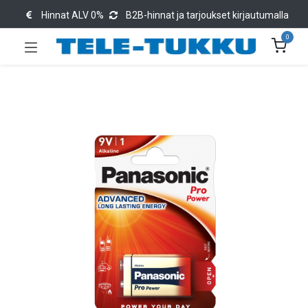
Hinnat ALV 0%
B2B-hinnat ja tarjoukset kirjautumalla
0