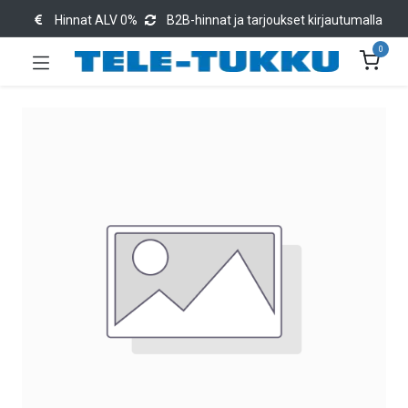
Hinnat ALV 0%
B2B-hinnat ja tarjoukset kirjautumalla
0