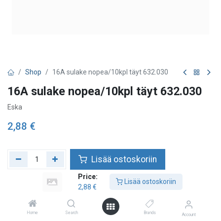
Shop
16A sulake nopea/10kpl täyt 632.030
16A sulake nopea/10kpl täyt 632.030
Eska
2,88
€
Lisää ostoskoriin
Price:
Lisää toivelistalle
Lisää ostoskoriin
2,88
€
Home
Search
Brands
Account