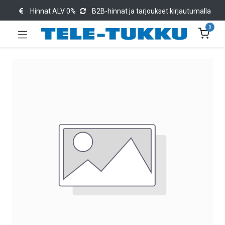
Hinnat ALV 0%
B2B-hinnat ja tarjoukset kirjautumalla
0