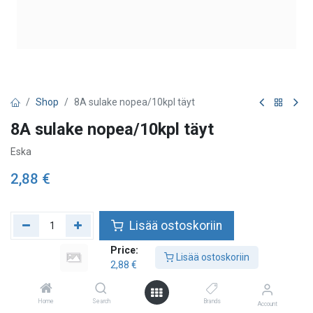
Shop
8A sulake nopea/10kpl täyt
8A sulake nopea/10kpl täyt
Eska
2,88
€
Lisää ostoskoriin
Price:
Lisää toivelistalle
Lisää ostoskoriin
2,88
€
Home
Search
Brands
Account