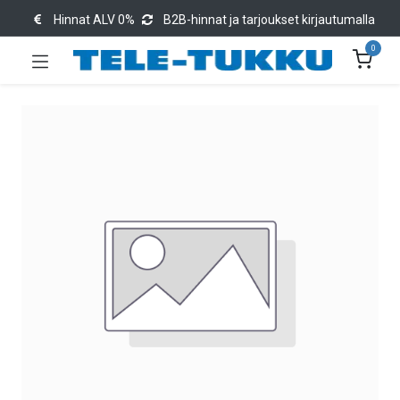
Hinnat ALV 0%
B2B-hinnat ja tarjoukset kirjautumalla
0