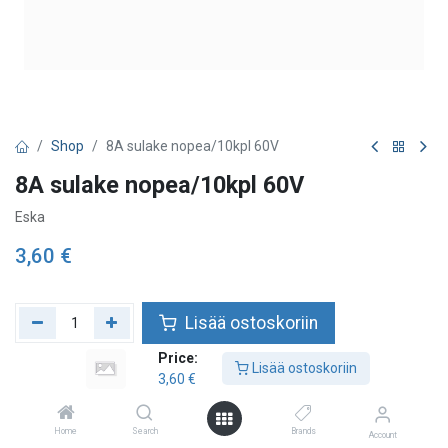
Shop
8A sulake nopea/10kpl 60V
8A sulake nopea/10kpl 60V
Eska
3,60
€
Lisää ostoskoriin
Price:
Lisää toivelistalle
Lisää ostoskoriin
3,60
€
Home
Search
Brands
Account