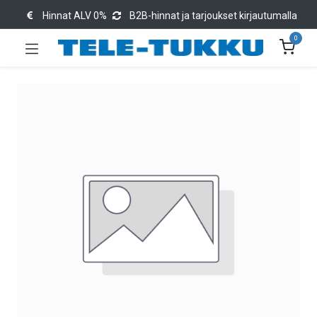
Hinnat ALV 0%
B2B-hinnat ja tarjoukset kirjautumalla
0