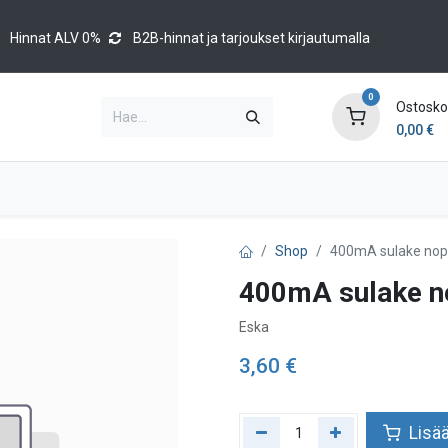
Hinnat ALV 0%
B2B-hinnat ja tarjoukset kirjautumalla
0
Ostoskor
0,00
€
Brands
Luettelot
Blog
Tapahtumat
Shop
400mA sulake nop
400mA sulake n
Eska
3,60
€
Lisää