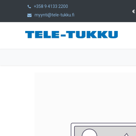
+358 9 4133 2200
myynti@tele-tukku.fi
Etusivu
Tuotteet
Kategoriat