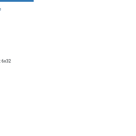
e
t 6x32