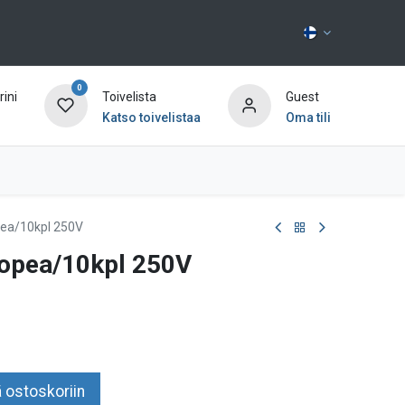
0
ini
Toivelista
Guest
Katso toivelistaa
Oma tili
Ota yhteyttä
ea/10kpl 250V
opea/10kpl 250V
 ostoskoriin