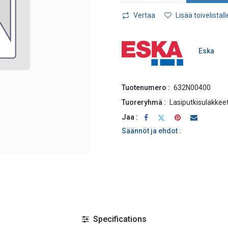
Vertaa
Lisää toivelistall
Eska
Tuotenumero :
632N00400
Tuoreryhmä :
Lasiputkisulakkee
Jaa :
Säännöt ja ehdot :
Specifications