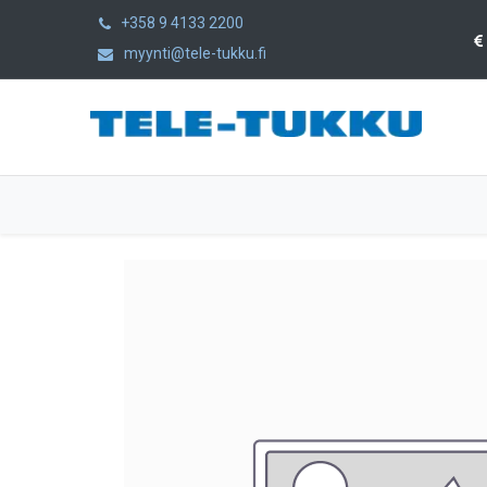
+358 9 4133 2200
myynti@tele-tukku.fi
Etusivu
Tuotteet
Kategoriat