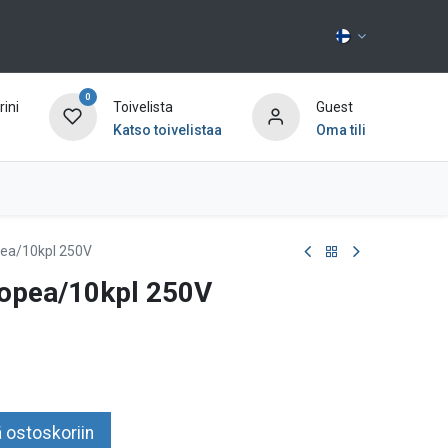
0
ini
Toivelista
Guest
Katso toivelistaa
Oma tili
Ota yhteyttä
ea/10kpl 250V
opea/10kpl 250V
 ostoskoriin