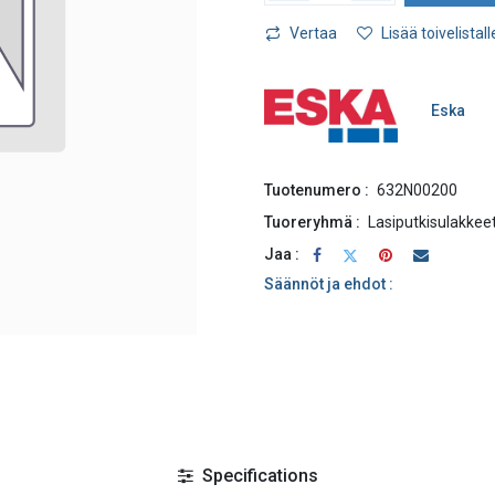
Vertaa
Lisää toivelistall
Eska
Tuotenumero :
632N00200
Tuoreryhmä :
Lasiputkisulakkee
Jaa :
Säännöt ja ehdot :
Specifications