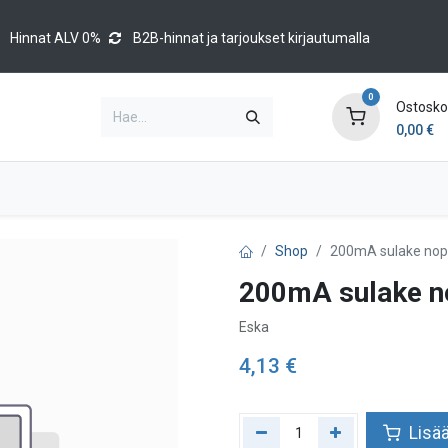
Hinnat ALV 0%
B2B-hinnat ja tarjoukset kirjautumalla
0
Ostoskor
0,00
€
Brands
Luettelot
Blog
Tapahtumat
Shop
200mA sulake nop
200mA sulake n
Eska
4,13
€
Lisää