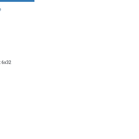
e
t 6x32