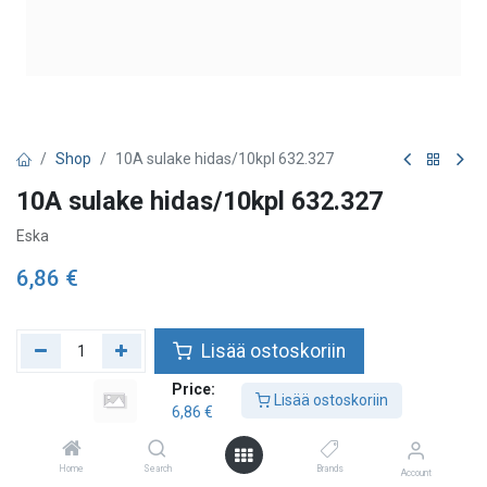
Shop
10A sulake hidas/10kpl 632.327
10A sulake hidas/10kpl 632.327
Eska
6,86
€
Lisää ostoskoriin
Price:
Lisää toivelistalle
Lisää ostoskoriin
6,86
€
Home
Search
Brands
Account