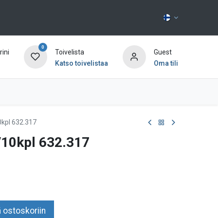
0
ini
Toivelista
Guest
Katso toivelistaa
Oma tili
Ota yhteyttä
0kpl 632.317
/10kpl 632.317
 ostoskoriin