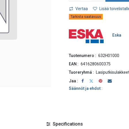
Vertaa
Lisää toivelistall
Tarkista saatavuus
Eska
Tuotenumero :
632H01000
EAN :
6416280600375
Tuoreryhmä :
Lasiputkisulakkee
Jaa :
Säännöt ja ehdot :
Specifications