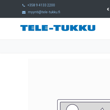
+358 9 4133 2200
myynti@tele-tukku.fi
Etusivu
Tuotteet
Kategoriat