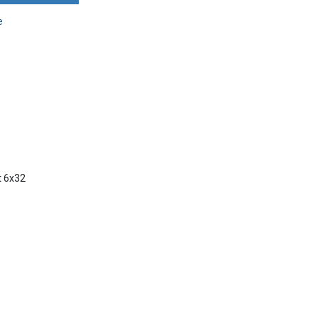
e
t 6x32