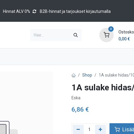
Hinnat ALV 0%
B2B-hinnat ja tarjoukset kirjautumalla
0
Ostoskor
0,00
€
Brands
Luettelot
Blog
Tapahtumat
Shop
1A sulake hidas/1
1A sulake hidas
Eska
6,86
€
Lisää