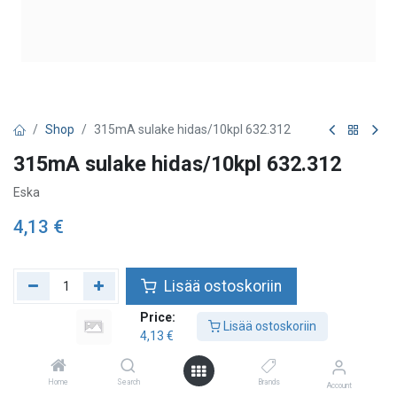
Shop
315mA sulake hidas/10kpl 632.312
315mA sulake hidas/10kpl 632.312
Eska
4,13
€
Lisää ostoskoriin
Price:
Lisää toivelistalle
Lisää ostoskoriin
4,13
€
Home
Search
Brands
Account