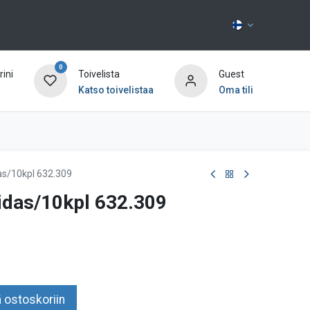
0
ini
Toivelista
Guest
Katso toivelistaa
Oma tili
Ota yhteyttä
s/10kpl 632.309
idas/10kpl 632.309
 ostoskoriin