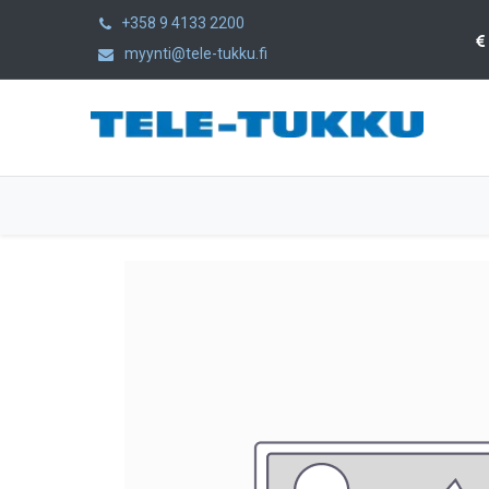
+358 9 4133 2200
myynti@tele-tukku.fi
Etusivu
Tuotteet
Kategoriat