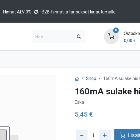
Hinnat ALV 0%
B2B-hinnat ja tarjoukset kirjautumalla
0
Ostoskor
0,00
€
Brands
Luettelot
Blog
Tapahtumat
Shop
160mA sulake hida
160mA sulake h
Eska
5,45
€
Lisää