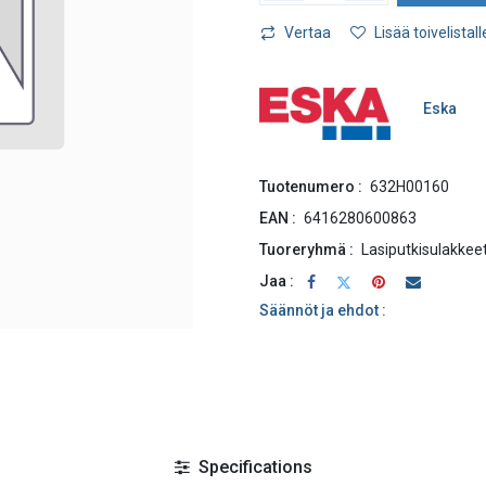
Vertaa
Lisää toivelistall
Eska
Tuotenumero :
632H00160
EAN :
6416280600863
Tuoreryhmä :
Lasiputkisulakkee
Jaa :
Säännöt ja ehdot :
Specifications