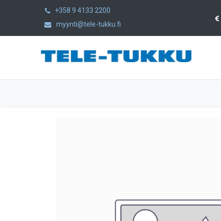
+358 9 4133 2200
myynti@tele-tukku.fi
Etusivu
Tuotteet
Kategoriat