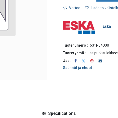
Vertaa
Lisää toivelistall
Eska
Tuotenumero :
631N04000
Tuoreryhmä :
Lasiputkisulakkee
Jaa :
Säännöt ja ehdot :
Specifications