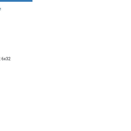
e
t 6x32