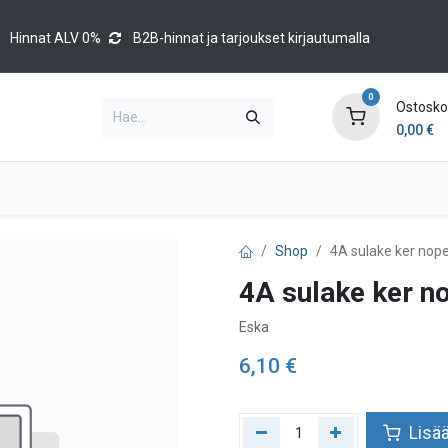
Hinnat ALV 0%
B2B-hinnat ja tarjoukset kirjautumalla
0
Ostoskor
0,00
€
Brands
Luettelot
Blog
Tapahtumat
Shop
4A sulake ker nop
4A sulake ker n
Eska
6,10
€
Lisää