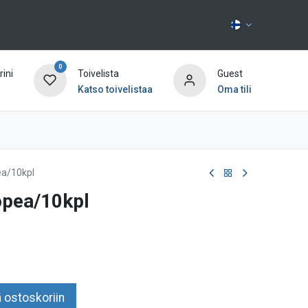
0
ini
Toivelista
Guest
Katso toivelistaa
Oma tili
Ota yhteyttä
ea/10kpl
opea/10kpl
 ostoskoriin