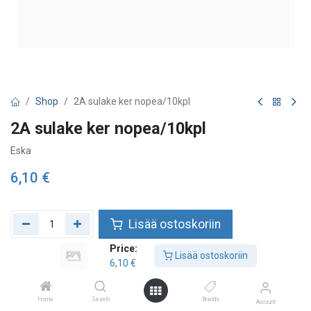
Shop
2A sulake ker nopea/10kpl
2A sulake ker nopea/10kpl
Eska
6,10
€
Lisää ostoskoriin
Price:
Lisää toivelistalle
Lisää ostoskoriin
6,10
€
Home
Search
Brands
Account