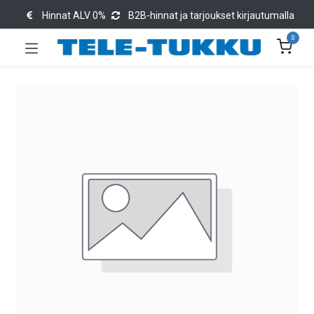
Hinnat ALV 0%
B2B-hinnat ja tarjoukset kirjautumalla
0