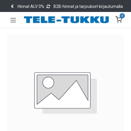
Hinnat ALV 0%
B2B-hinnat ja tarjoukset kirjautumalla
0