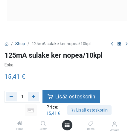
Shop
125mA sulake ker nopea/10kpl
125mA sulake ker nopea/10kpl
Eska
15,41
€
Lisää ostoskoriin
Price:
Lisää toivelistalle
Lisää ostoskoriin
15,41
€
Home
Search
Brands
Account