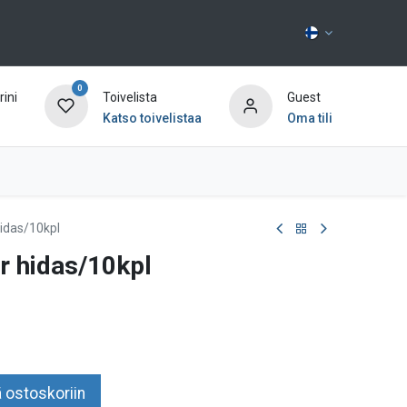
0
ini
Toivelista
Guest
Katso toivelistaa
Oma tili
Ota yhteyttä
hidas/10kpl
r hidas/10kpl
 ostoskoriin