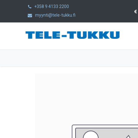
+358 9 4133 2200
myynti@tele-tukku.fi
Etusivu
Tuotteet
Kategoriat