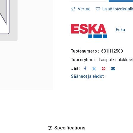
Vertaa
Lisää toivelistall
Eska
Tuotenumero :
631H12500
Tuoreryhmä :
Lasiputkisulakkee
Jaa :
Säännöt ja ehdot :
Specifications