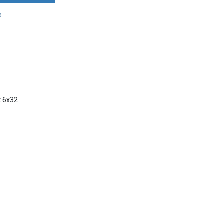
e
t 6x32