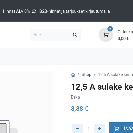
Hinnat ALV 0%
B2B-hinnat ja tarjoukset kirjautumalla
0
Ostoskor
0,00
€
Brands
Luettelot
Blog
Tapahtumat
Shop
12,5 A sulake ker 
12,5 A sulake ke
Eska
8,88
€
Lisää