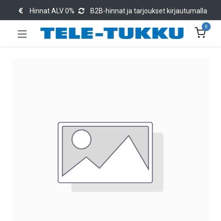
Hinnat ALV 0%
B2B-hinnat ja tarjoukset kirjautumalla
0