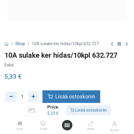
Shop
10A sulake ker hidas/10kpl 632.727
10A sulake ker hidas/10kpl 632.727
Eska
5,33
€
Lisää ostoskoriin
Price:
Lisää toivelistalle
Lisää ostoskoriin
5,33
€
Home
Search
Brands
Account