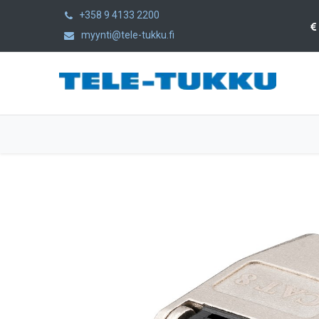
+358 9 4133 2200
myynti@tele-tukku.fi
Etusivu
Tuotteet
Kategoriat