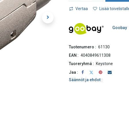
Vertaa
Lisää toivelistall
Goobay
Tuotenumero :
61130
EAN :
4040849611308
Tuoreryhmä :
Keystone
Jaa :
Säännöt ja ehdot :