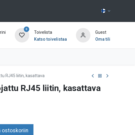
0
ini
Toivelista
Guest
Katso toivelistaa
Oma tili
Ota yhteyttä
u RJ45 liitin, kasattava
ttu RJ45 liitin, kasattava
 ostoskoriin