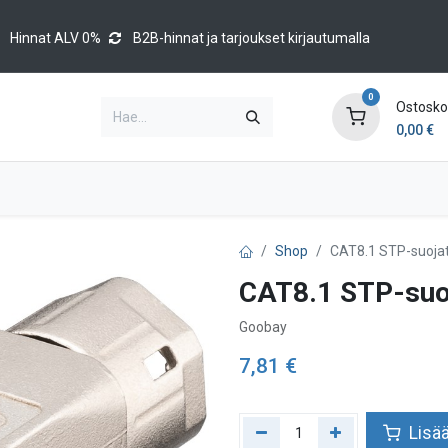
Hinnat ALV 0%
B2B-hinnat ja tarjoukset kirjautumalla
0
Ostoskor
0,00
€
Brands
Luettelot
Blog
Tapahtumat
Shop
CAT8.1 STP-suojatt
CAT8.1 STP-suoja
Goobay
7,81
€
Lisää