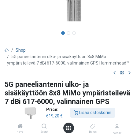
Shop
5G paneeliantenni ulko- ja sisäkäyttöön 8x8 MiMo
ympäristeilevä 7 dBi 617-6000, valinnainen GPS Hammerhead™
5G paneeliantenni ulko- ja
sisäkäyttöön 8x8 MiMo ympäristeilevä
7 dBi 617-6000, valinnainen GPS
Hammerhead™
Price:
Lisää ostoskoriin
619,20
€
Panorama
2x 4x4 MiMo 4G/5G ympärisäteilevä antenni
Home
Search
Brands
Account
Mastoon, seinälle tai pöydälle asennettava