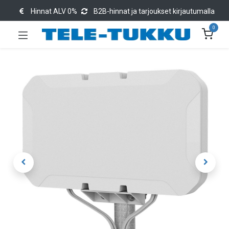
Hinnat ALV 0%
B2B-hinnat ja tarjoukset kirjautumalla
0