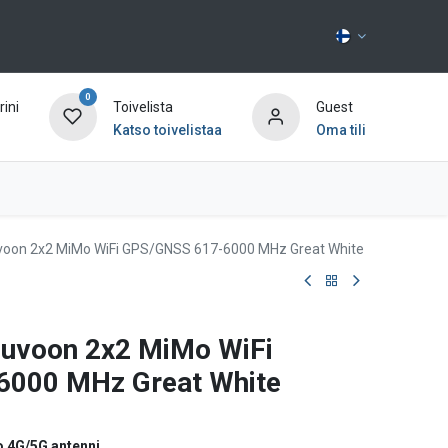
0
ini
Toivelista
Guest
Katso toivelistaa
Oma tili
Ota yhteyttä
uvoon 2x2 MiMo WiFi GPS/GNSS 617-6000 MHz Great White
euvoon 2x2 MiMo WiFi
000 MHz Great White
o 4G/5G antenni