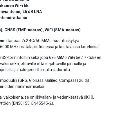
ksinen WiFi 6E
iviantenni, 26 dB LNA
ntenniratkaisu
s), GNSS (FME-naaras), WiFi (SMA-naaras)
enni
tarjoaa 2x2 4G/5G MiMo -suorituskykyä
6000 MHz matalaprofiilisessa ja kestävässä kotelossa.
SS-toimintoihin sekä jopa 6x6 MiMo WiFi 6e / 7 -tukeen
ksi sekä johtaville että ei-johtaville pinnoille ja
peleilla ja halogeenittomalla radomilla.
moduulin (GPS, Glonass, Galileo, Compass) 26 dB
äiriöiden minimoimiseksi.
valkoisena, se on ilkivallan- ja vedenkestävä (IK10,
käyttöön (EN50155, EN45545-2).