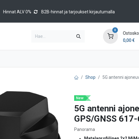
Hinnat ALV 0%
B2B-hinnat ja tarjoukset kirjautumalla
0
Ostoskor
0,00
€
Brands
Luettelot
Blog
Tapahtumat
Shop
5G antenni ajone
New
5G antenni ajon
GPS/GNSS 617-6
Panorama
Matalaprofiilinen 2x2 MiM