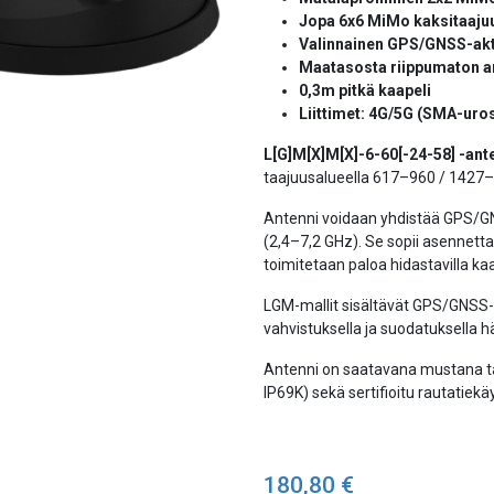
Jopa 6x6 MiMo kaksitaajuu
Valinnainen GPS/GNSS-akti
Maatasosta riippumaton a
0,3m pitkä kaapeli
Liittimet: 4G/5G (SMA-uro
L[G]M[X]M[X]-6-60[-24-58] -ant
taajuusalueella 617–960 / 1427–
Antenni voidaan yhdistää GPS/GN
(2,4–7,2 GHz). Se sopii asennettava
toimitetaan paloa hidastavilla kaa
LGM-mallit sisältävät GPS/GNSS-
vahvistuksella ja suodatuksella h
Antenni on saatavana mustana tai 
IP69K) sekä sertifioitu rautatie
180,80
€