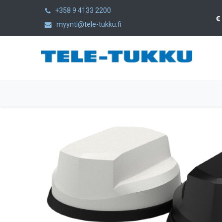
+358 9 4133 2200
myynti@tele-tukku.fi
Etusivu
Tuotteet
Kategoriat