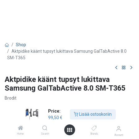
Shop
Aktpidike käänt tupsyt lukittava Samsung GalTabActive 8.0
SM-T365
Aktpidike käänt tupsyt lukittava
Samsung GalTabActive 8.0 SM-T365
Brodit
99,50
€
Price:
Lisää ostoskoriin
99,50
€
Lisää ostoskoriin
Home
Search
Brands
Account