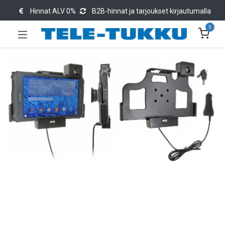
Hinnat ALV 0%
B2B-hinnat ja tarjoukset kirjautumalla
0