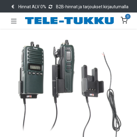
Hinnat ALV 0%
B2B-hinnat ja tarjoukset kirjautumalla
0