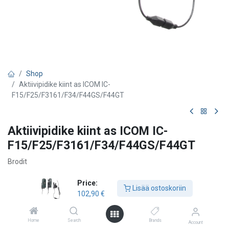
Shop
Aktiivipidike kiint as ICOM IC-
F15/F25/F3161/F34/F44GS/F44GT
Aktiivipidike kiint as ICOM IC-
F15/F25/F3161/F34/F44GS/F44GT
Brodit
102,90
€
Price:
Lisää ostoskoriin
102,90
€
Lisää ostoskoriin
Home
Search
Brands
Account