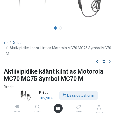
Shop
Aktiivipidike käänt kiint as Motorola MC70 MC75 Symbol MC70
M
Aktiivipidike käänt kiint as Motorola
MC70 MC75 Symbol MC70 M
Brodit
Price:
Motorola MC70 Motorola MC75 Symbol MC70 Symbol MC75
Lisää ostoskoriin
102,90
€
102,90
€
Home
Search
Brands
Account