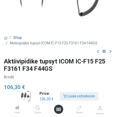
Shop
Aktiivipidike tupsyt ICOM IC-F15 F25 F3161 F34 F44GS
Aktiivipidike tupsyt ICOM IC-F15 F25
F3161 F34 F44GS
Brodit
106,30
€
Price:
Lisää ostoskoriin
106,30
€
Lisää ostoskoriin
Home
Search
Brands
Account
Lisää toivelistalle