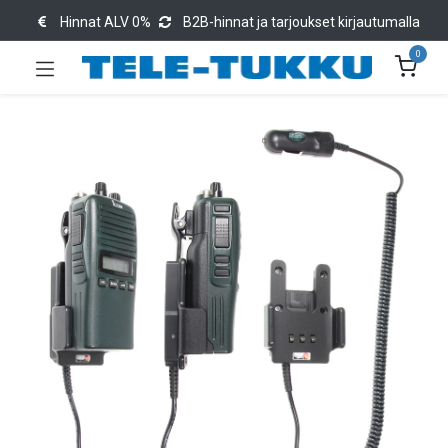
Hinnat ALV 0%
B2B-hinnat ja tarjoukset kirjautumalla
0