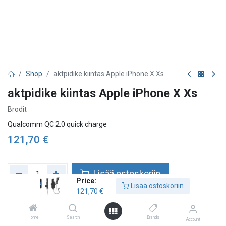
Shop
aktpidike kiintas Apple iPhone X Xs
aktpidike kiintas Apple iPhone X Xs
Brodit
Qualcomm QC 2.0 quick charge
121,70
€
Lisää ostoskoriin
Price:
Lisää ostoskoriin
121,70
€
Lisää toivelistalle
Tarkista saatavuus
Home
Search
Brands
Account