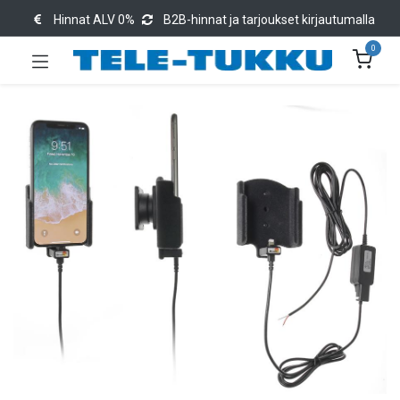
Hinnat ALV 0%
B2B-hinnat ja tarjoukset kirjautumalla
0