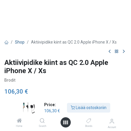
Shop
Aktiivipidike kiint as QC 2.0 Apple iPhone X / Xs
Aktiivipidike kiint as QC 2.0 Apple
iPhone X / Xs
Brodit
106,30
€
Price:
Lisää ostoskoriin
Lisää ostoskoriin
106,30
€
Lisää toivelistalle
Home
Search
Brands
Account