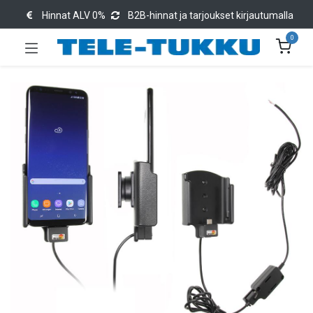
Hinnat ALV 0%
B2B-hinnat ja tarjoukset kirjautumalla
0