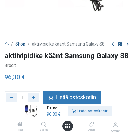
Shop
aktiivipidike käänt Samsung Galaxy S8
aktiivipidike käänt Samsung Galaxy S8
Brodit
96,30
€
Lisää ostoskoriin
Price:
Lisää toivelistalle
Lisää ostoskoriin
96,30
€
Tarkista saatavuus
Home
Search
Brands
Account