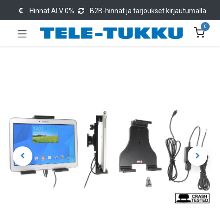
Hinnat ALV 0%
B2B-hinnat ja tarjoukset kirjautumalla
0